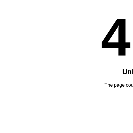
4
Un
The page coul